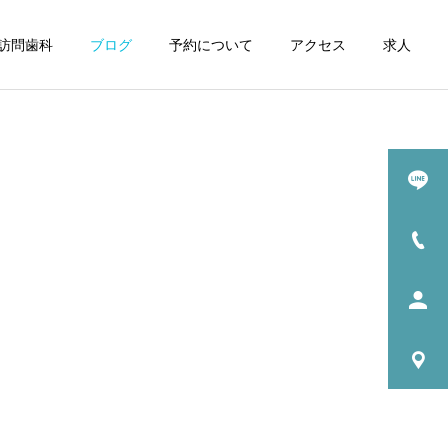
訪問歯科
ブログ
予約について
アクセス
求人
詳細を見る
ル
小児歯科
医院日常
お知らせ
医院見学に来てくださいま
5月の診療日カレンダー
した！
入れ歯