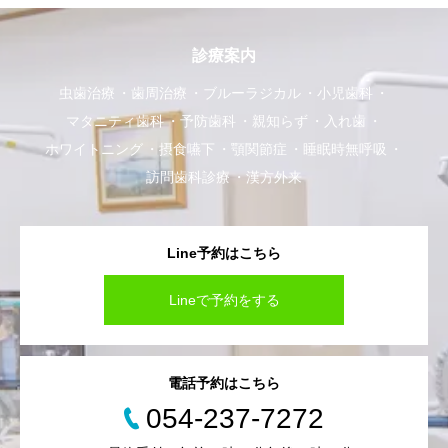
診療案内
虫歯治療
歯周治療
ブルーラジカル
小児歯科
マタニティ歯科
予防歯科
親知らず
入れ歯
ホワイトニング
摂食嚥下
顎関節症
睡眠時無呼吸
訪問歯科診療
漢方外来
Line予約はこちら
Lineで予約をする
電話予約はこちら
054-237-7272