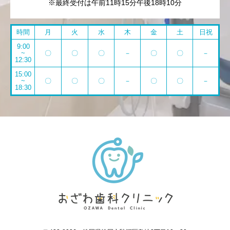
※最終受付は午前11時15分午後18時10分
時間
月
火
水
木
金
土
日祝
9:00
~
〇
〇
〇
－
〇
〇
－
12:30
15:00
~
〇
〇
〇
－
〇
〇
－
18:30