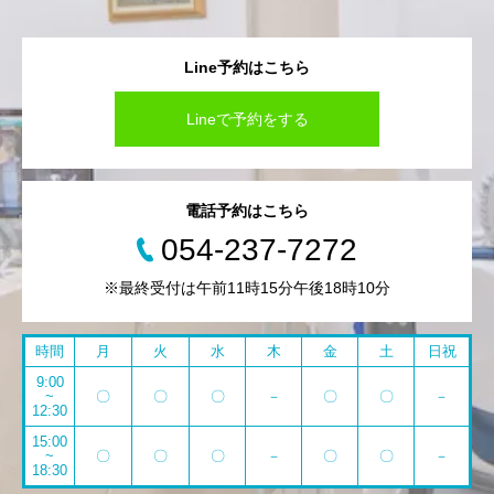
Line予約はこちら
Lineで予約をする
電話予約はこちら
054-237-7272
※最終受付は午前11時15分午後18時10分
時間
月
火
水
木
金
土
日祝
9:00
~
〇
〇
〇
－
〇
〇
－
12:30
15:00
~
〇
〇
〇
－
〇
〇
－
18:30