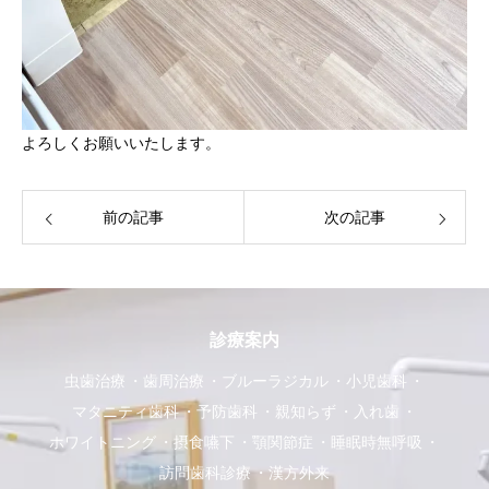
よろしくお願いいたします。
前の記事
次の記事
診療案内
虫歯治療
歯周治療
ブルーラジカル
小児歯科
マタニティ歯科
予防歯科
親知らず
入れ歯
ホワイトニング
摂食嚥下
顎関節症
睡眠時無呼吸
訪問歯科診療
漢方外来