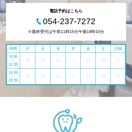
電話予約はこちら
054-237-7272
※最終受付は午前11時15分午後18時10分
時間
月
火
水
木
金
土
日祝
9:00
~
〇
〇
〇
－
〇
〇
－
12:30
15:00
~
〇
〇
〇
－
〇
〇
－
18:30