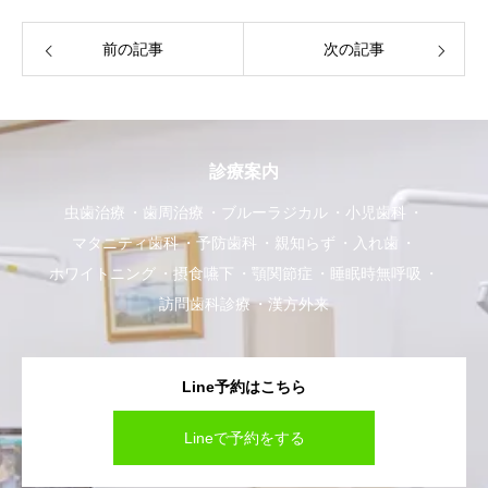
前の記事
次の記事
診療案内
虫歯治療
歯周治療
ブルーラジカル
小児歯科
マタニティ歯科
予防歯科
親知らず
入れ歯
ホワイトニング
摂食嚥下
顎関節症
睡眠時無呼吸
訪問歯科診療
漢方外来
Line予約はこちら
マタニティ歯科
Lineで予約をする